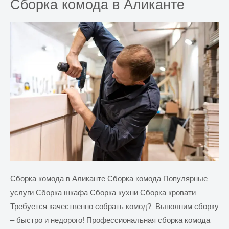
Сборка комода в Аликанте
из
гипсокартона
в
Аликанте
Сборка комода в Аликанте Сборка комода Популярные
услуги Сборка шкафа Сборка кухни Сборка кровати
Требуется качественно собрать комод? Выполним сборку
– быстро и недорого! Профессиональная сборка комода