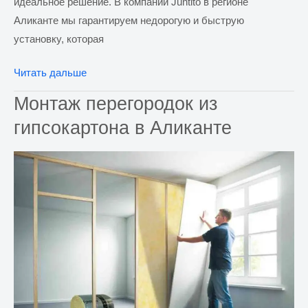
идеальное решение. В компании Juntito в регионе
Аликанте мы гарантируем недорогую и быструю
установку, которая
Монтаж
Читать дальше
потолка
Монтаж перегородок из
из
гипсокартона в Аликанте
гипсокартона
в
Аликанте