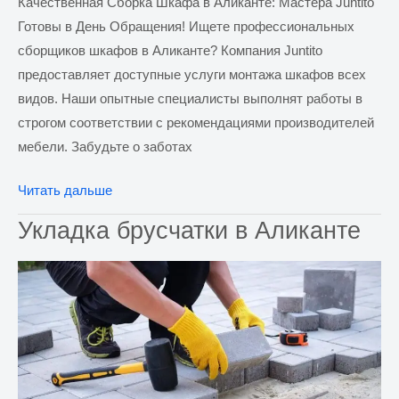
Качественная Сборка Шкафа в Аликанте: Мастера Juntito
Готовы в День Обращения! Ищете профессиональных
сборщиков шкафов в Аликанте? Компания Juntito
предоставляет доступные услуги монтажа шкафов всех
видов. Наши опытные специалисты выполнят работы в
строгом соответствии с рекомендациями производителей
мебели. Забудьте о заботах
Сборка
Читать дальше
шкафа
Укладка брусчатки в Аликанте
в
Аликанте