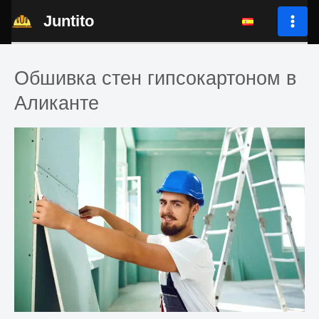
Перейти
Juntito
к
MAI
содержимому
ME
Обшивка стен гипсокартоном в
Аликанте