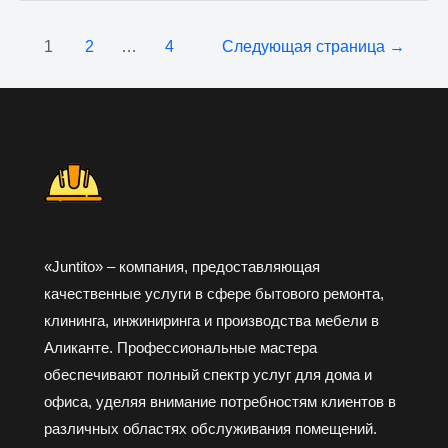
Постраничная
1
2
…
4
Следующая страница
→
навигация
записи
«Juntito» – компания, предоставляющая
качественные услуги в сфере бытового ремонта,
клининга, инжиниринга и производства мебели в
Аликанте. Профессиональные мастера
обеспечивают полный спектр услуг для дома и
офиса, уделяя внимание потребностям клиентов в
различных областях обслуживания помещений.