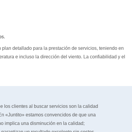
е услуги Вам необходимы?
*
os.
 plan detallado para la prestación de servicios, teniendo en
tura e incluso la dirección del viento. La confiabilidad y el
Отправить заявку
e los clientes al buscar servicios son la calidad
. En «Juntito» estamos convencidos de que una
o implica una disminución en la calidad;
 garantizan un resultado excelente sin costos