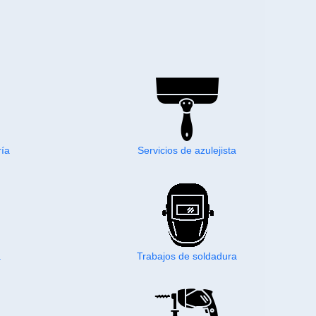
ría
Servicios de azulejista
a
Trabajos de soldadura