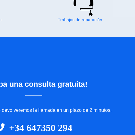
o
Trabajos de reparación
ba una consulta gratuita!
le devolveremos la llamada en un plazo de 2 minutos.
+34 647350 294