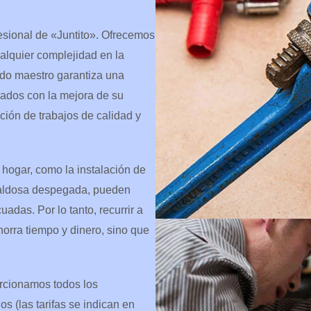
esional de «Juntito». Ofrecemos
alquier complejidad en la
as?
*
ado maestro garantiza una
nados con la mejora de su
ución de trabajos de calidad y
hogar, como la instalación de
 baldosa despegada, pueden
adas. Por lo tanto, recurrir a
horra tiempo y dinero, sino que
orcionamos todos los
s (las tarifas se indican en