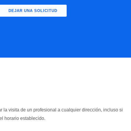
DEJAR UNA SOLICITUD
Имя:
*
Email:
*
Заявка:
*
a visita de un profesional a cualquier dirección, incluso si
l horario establecido.