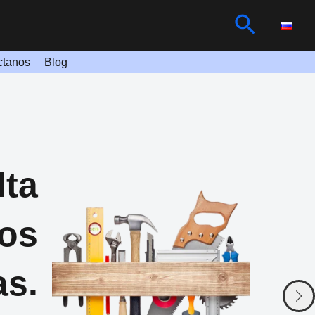
Buscar
ctanos
Blog
lta
nos
as.