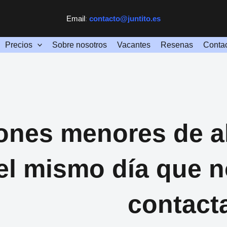
Email
:
contacto@juntito.es
Precios
Sobre nosotros
Vacantes
Resenas
Conta
ones menores de a
 el mismo día que 
contact