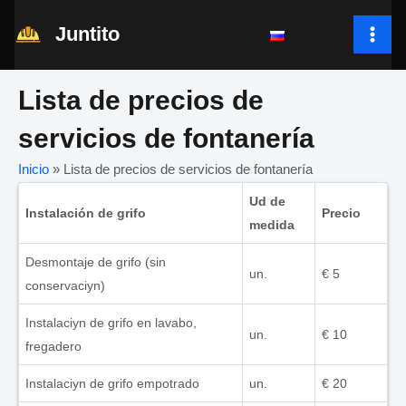
Ir
Juntito
al
MAI
contenido
ME
Lista de precios de
servicios de fontanería
Inicio
»
Lista de precios de servicios de fontanería
Ud de
Instalación de grifo
Precio
medida
Desmontaje de grifo (sin
un.
€ 5
conservaciуn)
Instalaciуn de grifo en lavabo,
un.
€ 10
fregadero
Instalaciуn de grifo empotrado
un.
€ 20