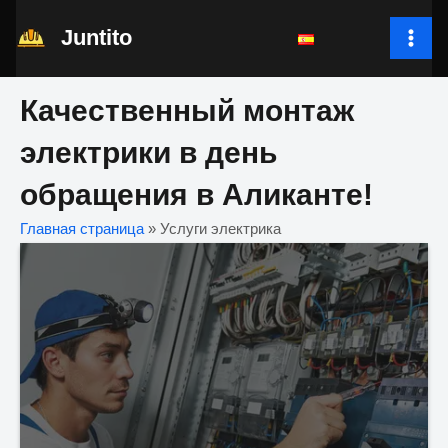
Перейти
Juntito
к
MAI
содержимому
ME
Качественный монтаж
электрики в день
обращения в Аликанте!
Главная страница
»
Услуги электрика