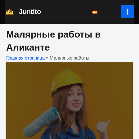
Перейти
Juntito
к
MAI
содержимому
ME
Малярные работы в
Аликанте
Главная страница
»
Малярные работы