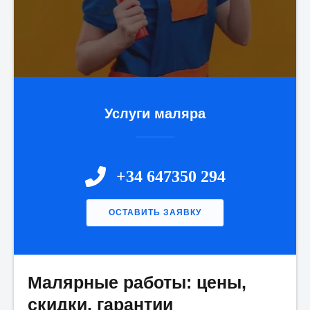
Услуги маляра
+34 647350 294
ОСТАВИТЬ ЗАЯВКУ
Малярные работы: цены,
Имя:
*
скидки, гарантии