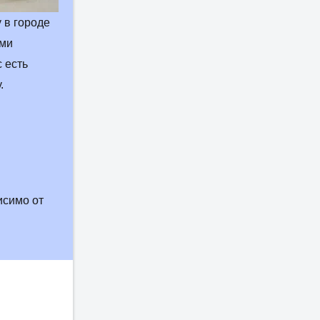
 в городе
ыми
 есть
.
исимо от