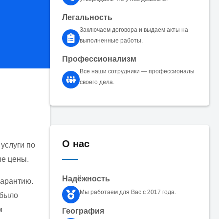
Легальность
Заключаем договора и выдаем акты на
выполненные работы.
Профессионализм
Все наши сотрудники — профессионалы
своего дела.
О нас
услуги по
ые цены.
Надёжность
гарантию.
Мы работаем для Вас с 2017 года.
 было
м
География