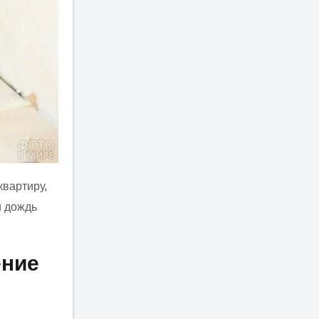
квартиру,
и дождь
ение