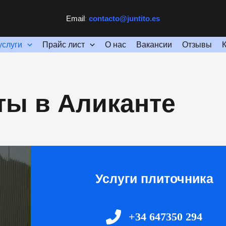
Email
:
contacto@juntito.es
услуги
Прайс лист
О нас
Вакансии
Отзывы
ты в Аликанте
Услуги плиточника
+34 647350 294