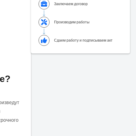
Заключаем договор
Производим работы
Сдаем работу и подписываем акт
те?
оизведут
ы
срочного