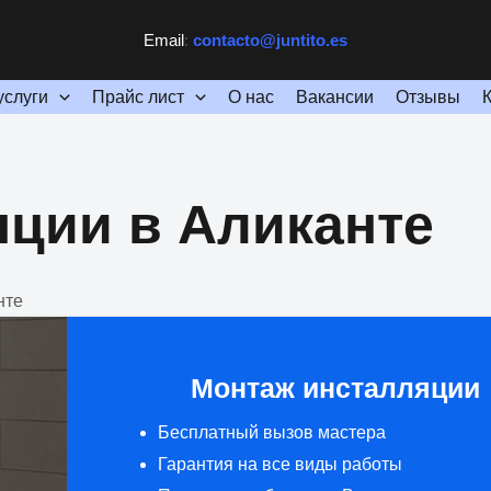
Email
:
contacto@juntito.es
услуги
Прайс лист
О нас
Вакансии
Отзывы
ции в Аликанте
нте
Монтаж инсталляции
Бесплатный вызов мастера
Гарантия на все виды работы