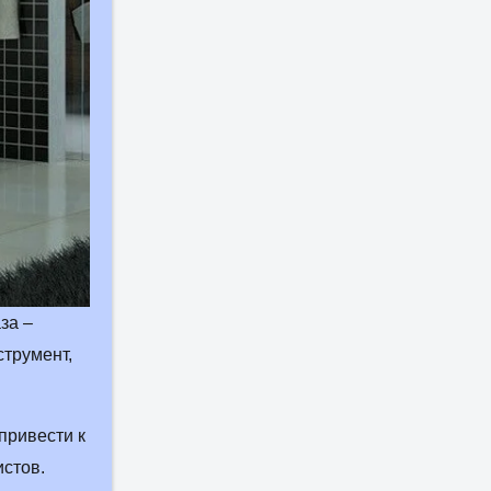
аявку
за –
трумент,
привести к
истов.