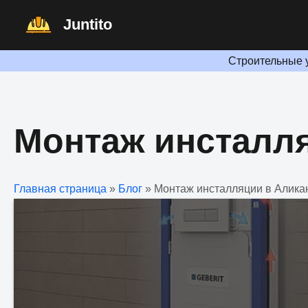
Перейти
Juntito
к
содержимому
Строительные 
Монтаж инсталля
Главная страница
»
Блог
»
Монтаж инсталляции в Алика