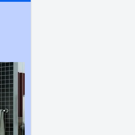
*
:
*
необходимы?
*