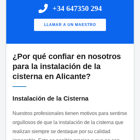
+34 647350 294
LLAMAR A UN MAESTRO
¿Por qué confiar en nosotros
Nombre:
*
para la instalación de la
cisterna en Alicante?
Сorreo Electrónico:
*
Instalación de la Cisterna
Nuestros profesionales tienen motivos para sentirse
orgullosos de que la instalación de la cisterna que
Aplicación:
*
realizan siempre se destaque por su calidad