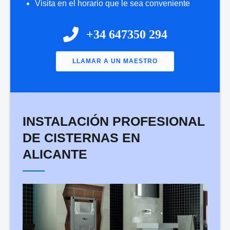
Visita en el horario que le sea conveniente
+34 647350 294
LLAMAR A UN MAESTRO
Nombre:
*
INSTALACIÓN PROFESIONAL
DE CISTERNAS EN
ALICANTE
Сorreo Electrónico:
*
Aplicación:
*